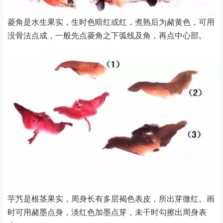
菱角是水生果实，生时色暗红或红，煮熟后为赭黄色，可用
没骨法点成，一般先点菱角之下弧线及角，再点中心部。
芋艿是根茎果实，周身长有多层褐色表皮，所出芽微红。画
时可用赭墨点身，淡红色加墨点芽，未干时勾擦出周身表