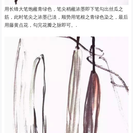
用长锋大笔饱蘸青绿色，笔尖稍蘸浓墨即下笔勾出丝瓜之
筋，此时笔尖之浓墨已淡，顺势用笔根之青绿色染之，最后
用藤黄点花，勾完花瓣之脉即可。.