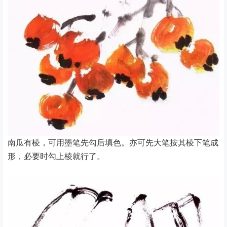
南瓜有棱，可用墨笔先勾后填色。亦可先大笔按其棱下笔成
形，必要时勾上棱就行了。