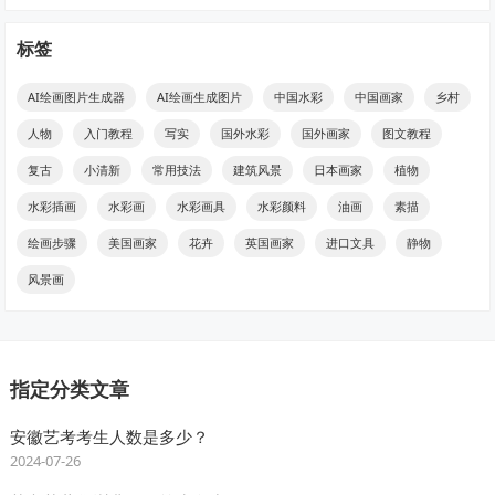
标签
AI绘画图片生成器
AI绘画生成图片
中国水彩
中国画家
乡村
人物
入门教程
写实
国外水彩
国外画家
图文教程
复古
小清新
常用技法
建筑风景
日本画家
植物
水彩插画
水彩画
水彩画具
水彩颜料
油画
素描
绘画步骤
美国画家
花卉
英国画家
进口文具
静物
风景画
指定分类文章
安徽艺考考生人数是多少？
2024-07-26