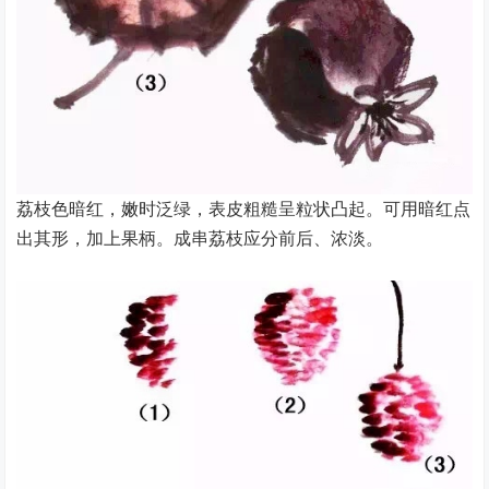
荔枝色暗红，嫩时泛绿，表皮粗糙呈粒状凸起。可用暗红点
出其形，加上果柄。成串荔枝应分前后、浓淡。