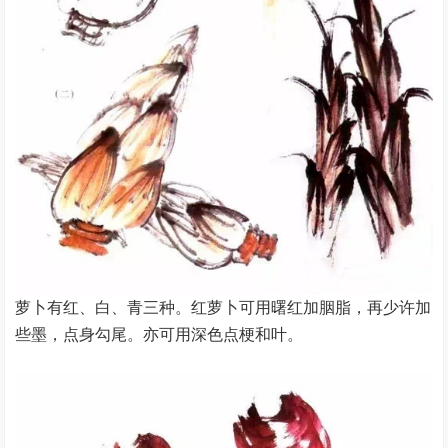
萝卜有红、白、青三种。红萝卜可用曙红加胭脂，再少许加
些墨，点身勾尾。亦可用深色点梗和叶。