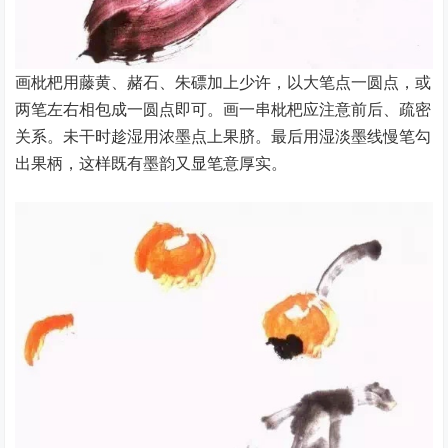
画枇杷用藤黄、赭石、朱磦加上少许，以大笔点一圆点，或
两笔左右相包成一圆点即可。画一串枇杷应注意前后、疏密
关系。未干时趁湿用浓墨点上果脐。最后用湿淡墨线慢笔勾
出果柄，这样既有墨韵又显笔意厚实。