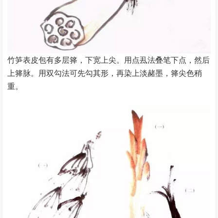
竹笋表皮包有多层箨，下宽上尖。用点厾法叠笔下点，然后
上箨脉。用双勾法可先勾其形，再染上淡赭墨，箨尖色稍
重。