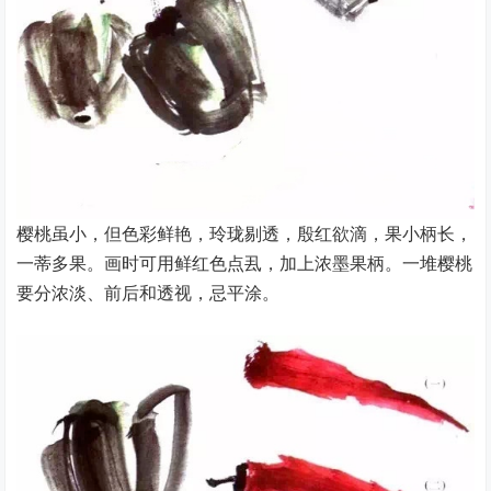
樱桃虽小，但色彩鲜艳，玲珑剔透，殷红欲滴，果小柄长，
一蒂多果。画时可用鲜红色点厾，加上浓墨果柄。一堆樱桃
要分浓淡、前后和透视，忌平涂。