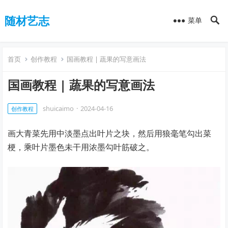
随材艺志
菜单
首页
创作教程
国画教程 | 蔬果的写意画法
国画教程 | 蔬果的写意画法
shuicaimo
·
2024-04-16
创作教程
画大青菜先用中淡墨点出叶片之块，然后用狼毫笔勾出菜
梗，乘叶片墨色未干用浓墨勾叶筋破之。