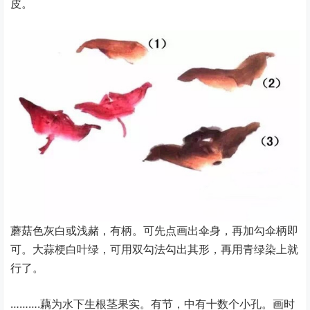
皮。
蘑菇色灰白或浅赭，有柄。可先点画出伞身，再加勾伞柄即
可。大蒜梗白叶绿，可用双勾法勾出其形，再用青绿染上就
行了。
……….藕为水下生根茎果实。有节，中有十数个小孔。画时