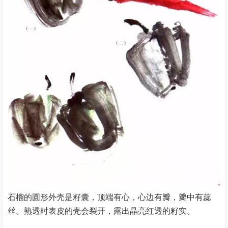
石榴的圆形外壳是籽囊，顶端有心，心边有瓣，瓣中有蕊
丝。熟透时表皮的壳会裂开，露出晶亮红透的籽实。