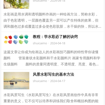
shuicaimo
·
2024-04-18
水彩画是用水调和透明颜料作画的一种绘画方法，简称水彩，
由于色彩透明，一层颜色覆盖另一层可以产生特殊的效果，但
调和颜色过多或覆盖过多会使色彩肮脏，水干燥的快，所以水
彩画不适宜制作大幅作品，适合制作风景等…
教程：学水彩必了解的诀窍
shuicaimo
·
2024-04-18
这篇文章让你成为绘画达人的水彩画技巧颜料的特性带你读懂
颜料 管装膏状水彩颜料和干水彩颜料片 画家专用颜料和学
生级颜料 颜料的质量同透明度、不透明度、亮度、着色力
或者其他任何特性同样重要，甚至更…
风景水彩写生的基本方法
shuicaimo
·
2024-04-17
水彩风景写生《水彩风景写生》在水彩风景画创作中具有非常
重要的意义，它不仅可以培养和训练我们取舍和概括构图的能