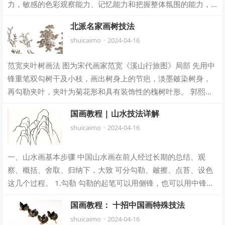
力，敏感的色彩观察能力、记忆能力和把握整体氛围的能力，
直接对景写生更易激发充沛的情感和强烈的…
北派名家画树技法
shuicaimo
·
2024-04-16
范宽夹叶树画法 图为宋代画家范宽《溪山行旅图》局部 先用中
锋重笔双勾树干及小枝，画出树身上的节疤，淡墨皴染树身，
再勾勒夹叶，夹叶为菊花形和具有装饰性的槐树叶形。 郭熙松
树画法 图为宋代画家郭熙所作《早…
国画教程 | 山水技法详解
shuicaimo
·
2024-04-16
一、山水画基本步骤 中国山水画在前人经过长期的总结、观
察、概括、舍取、归纳下，大致 可分勾勒、皴擦、点苔、设色
这几个过程。 1.勾勒 勾勒的起笔可以用侧锋，也可以用中锋，
用笔应当有虚实和轻重变化，一般…
国画教程： 十招中国画特殊技法
shuicaimo
·
2024-04-16