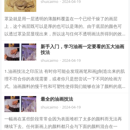
shuicaimo
·
2024-04-19
罩染就是用一层透明的薄颜料覆盖在一个已经干燥了的画层
上，这个画层既可以是厚的也可以是薄的。由于底层的颜色可
以透过罩染层显现出来，所以这与任何不透明画法所得到的效
果有很大的区别。文艺复兴时期的画家使用逐…
新手入门，学习油画一定要看的五大油画
技法
shuicaimo
·
2024-04-19
1.油画技法之印压法 有时你可能会发现画笔和画JJ制造出来的肌
理不符合你的表现需要，或者你只是想尝试一下不同的绘画方
式。油画颜料的慢干性和可塑性使得我们能够在涂了颜料的底
子上用不同的物体压印出不同的纹…
最全的油画技法
shuicaimo
·
2024-04-19
一幅画在某些阶段常常会因为表面堆积了太多的颜料而无法再
继续下去。任何新画上的颜料都只会与下面的颜料混合在一