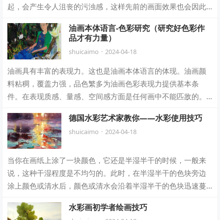
起，会产生令人沮丧的污浊感，这样先前的画面效果也会因此
受到影响。当遇到这种情况的时候，就可以用…
油画本体语言-色彩研究（研究好色彩作
品才有力量）
shuicaimo
·
2024-04-18
油画具有丰富的表现力。这也是油画本体语言的体现。油画颜
料粘稠，覆盖力强，品色繁多为油画色彩表现力提供基本条
件。在表现质感、量感、空间感方面是任何画中不能匹敌的。
一、色彩是油画的主要表现手段。平常说素…
德国水彩艺术家教你——水彩使用技巧
shuicaimo
·
2024-04-18
当你在画纸上涂了一块颜色，它还是半湿半干的时候，一般来
说，这种干湿程度是不均匀的。此时，在半湿半干的色块旁边
涂上颜色或清水后，颜色或清水会沿着半湿半干的色块迅速蔓
延，产生不均匀的渗化，这种效果既不同于…
水彩画初学者绘画技巧