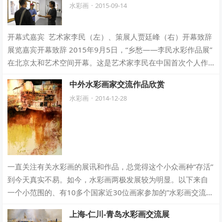
水彩画
·
2015-09-14
开幕式嘉宾 艺术家李民（左）、策展人贾廷峰（右）开幕致辞
展览嘉宾开幕致辞 2015年9月5日，“乡愁——李民水彩作品展”
在北京太和艺术空间开幕。这是艺术家李民在中国首次个人作
品展。现场…
中外水彩画家交流作品欣赏
水彩画
·
2014-12-28
一直关注有关水彩画的展讯和作品，总觉得这个小众画种“存活”
到今天真实不易。如今，水彩画两极发展较为明显。以下来自
一个小范围的、有10多个国家近30位画家参加的”水彩画交流展
“，有些作品还是…
上海-仁川-青岛水彩画交流展