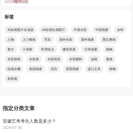
标签
AI绘画图片生成器
AI绘画生成图片
中国水彩
中国画家
乡村
人物
入门教程
写实
国外水彩
国外画家
图文教程
复古
小清新
常用技法
建筑风景
日本画家
植物
水彩插画
水彩画
水彩画具
水彩颜料
油画
素描
绘画步骤
美国画家
花卉
英国画家
进口文具
静物
风景画
指定分类文章
安徽艺考考生人数是多少？
2024-07-26