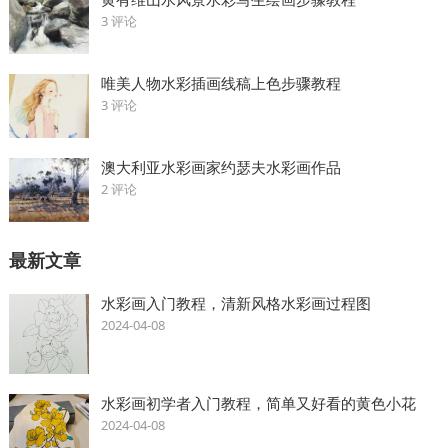
3 评论
唯美人物水彩插画线稿上色步骤教程
3 评论
澳大利亚水彩画家约瑟夫水彩画作品
2 评论
最新文章
水彩画入门教程，清新风格水彩画过程图
2024-04-08
水彩画初学者入门教程，简单又好看的黄色小花
2024-04-08