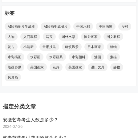
标签
AI绘画图片生成器
AI绘画生成图片
中国水彩
中国画家
乡村
人物
入门教程
写实
国外水彩
国外画家
图文教程
复古
小清新
常用技法
建筑风景
日本画家
植物
水彩插画
水彩画
水彩画具
水彩颜料
油画
素描
绘画步骤
美国画家
花卉
英国画家
进口文具
静物
风景画
指定分类文章
安徽艺考考生人数是多少？
2024-07-26
艺考芭蕾集训费用预算为多少？