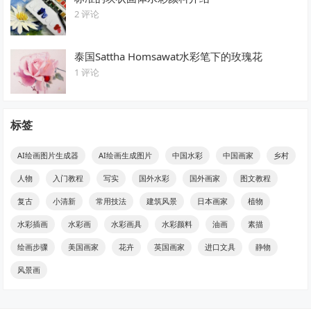
2 评论
泰国Sattha Homsawat水彩笔下的玫瑰花
1 评论
标签
AI绘画图片生成器
AI绘画生成图片
中国水彩
中国画家
乡村
人物
入门教程
写实
国外水彩
国外画家
图文教程
复古
小清新
常用技法
建筑风景
日本画家
植物
水彩插画
水彩画
水彩画具
水彩颜料
油画
素描
绘画步骤
美国画家
花卉
英国画家
进口文具
静物
风景画