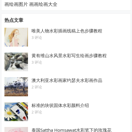
画绘画图片 画画绘画大全
热点文章
唯美人物水彩插画线稿上色步骤教程
3 评论
黄有维山水风景水彩写生绘画步骤教程
3 评论
澳大利亚水彩画家约瑟夫水彩画作品
2 评论
标准的块状固体水彩颜料介绍
2 评论
泰国Sattha Homsawat水彩笔下的玫瑰花