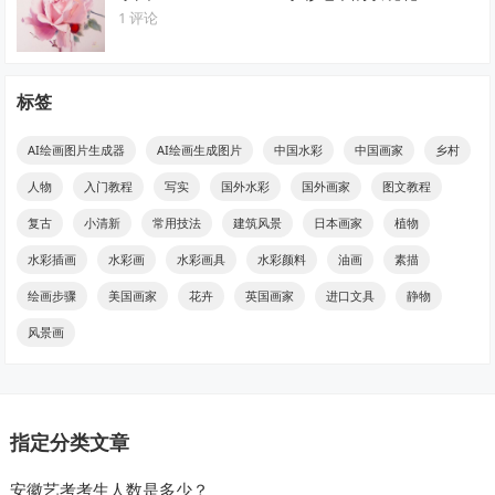
1 评论
标签
AI绘画图片生成器
AI绘画生成图片
中国水彩
中国画家
乡村
人物
入门教程
写实
国外水彩
国外画家
图文教程
复古
小清新
常用技法
建筑风景
日本画家
植物
水彩插画
水彩画
水彩画具
水彩颜料
油画
素描
绘画步骤
美国画家
花卉
英国画家
进口文具
静物
风景画
指定分类文章
安徽艺考考生人数是多少？