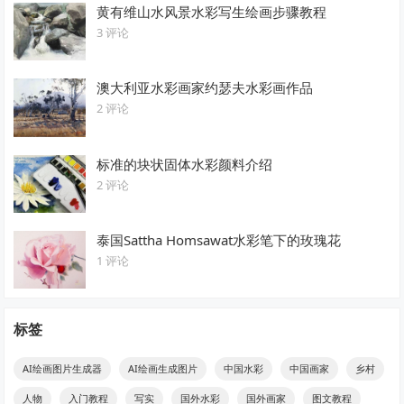
黄有维山水风景水彩写生绘画步骤教程
3 评论
澳大利亚水彩画家约瑟夫水彩画作品
2 评论
标准的块状固体水彩颜料介绍
2 评论
泰国Sattha Homsawat水彩笔下的玫瑰花
1 评论
标签
AI绘画图片生成器
AI绘画生成图片
中国水彩
中国画家
乡村
人物
入门教程
写实
国外水彩
国外画家
图文教程