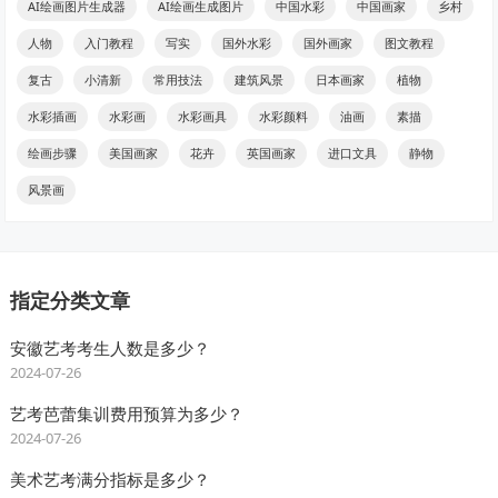
AI绘画图片生成器
AI绘画生成图片
中国水彩
中国画家
乡村
人物
入门教程
写实
国外水彩
国外画家
图文教程
复古
小清新
常用技法
建筑风景
日本画家
植物
水彩插画
水彩画
水彩画具
水彩颜料
油画
素描
绘画步骤
美国画家
花卉
英国画家
进口文具
静物
风景画
指定分类文章
安徽艺考考生人数是多少？
2024-07-26
艺考芭蕾集训费用预算为多少？
2024-07-26
美术艺考满分指标是多少？