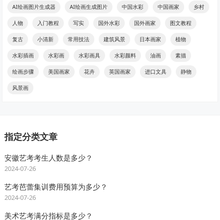
AI绘画图片生成器
AI绘画生成图片
中国水彩
中国画家
乡村
人物
入门教程
写实
国外水彩
国外画家
图文教程
复古
小清新
常用技法
建筑风景
日本画家
植物
水彩插画
水彩画
水彩画具
水彩颜料
油画
素描
绘画步骤
美国画家
花卉
英国画家
进口文具
静物
风景画
指定分类文章
安徽艺考考生人数是多少？
2024-07-26
艺考芭蕾集训费用预算为多少？
2024-07-26
美术艺考满分指标是多少？