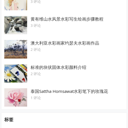
3 评论
黄有维山水风景水彩写生绘画步骤教程
3 评论
澳大利亚水彩画家约瑟夫水彩画作品
2 评论
标准的块状固体水彩颜料介绍
2 评论
泰国Sattha Homsawat水彩笔下的玫瑰花
1 评论
标签