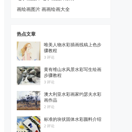
画绘画图片 画画绘画大全
热点文章
唯美人物水彩插画线稿上色步
骤教程
3 评论
黄有维山水风景水彩写生绘画
步骤教程
3 评论
澳大利亚水彩画家约瑟夫水彩
画作品
2 评论
标准的块状固体水彩颜料介绍
2 评论