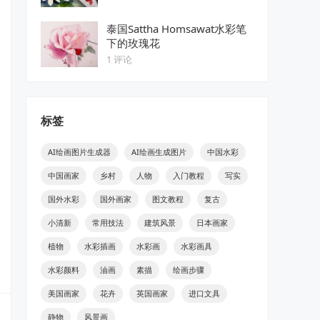
泰国Sattha Homsawat水彩笔
下的玫瑰花
1 评论
标签
AI绘画图片生成器
AI绘画生成图片
中国水彩
中国画家
乡村
人物
入门教程
写实
国外水彩
国外画家
图文教程
复古
小清新
常用技法
建筑风景
日本画家
植物
水彩插画
水彩画
水彩画具
水彩颜料
油画
素描
绘画步骤
美国画家
花卉
英国画家
进口文具
静物
风景画