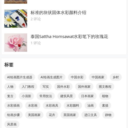
标准的块状固体水彩颜料介绍
2 评论
泰国Sattha Homsawat水彩笔下的玫瑰花
1 评论
标签
AI绘画图片生成器
AI绘画生成图片
中国水彩
中国画家
乡村
人物
入门教程
写实
国外水彩
国外画家
图文教程
复古
小清新
常用技法
建筑风景
日本画家
植物
水彩插画
水彩画
水彩画具
水彩颜料
油画
素描
绘画步骤
美国画家
花卉
英国画家
进口文具
静物
风景画