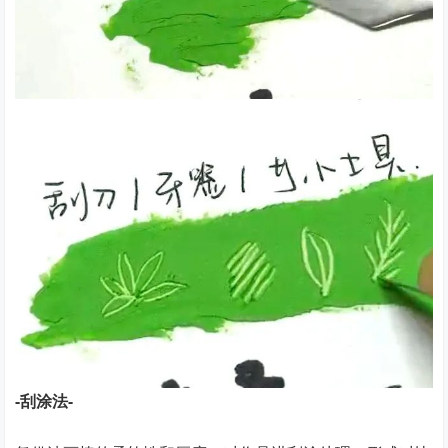
-刮涂法-