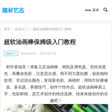
随材艺志
菜单
首页
绘画入门
超软油画棒保姆级入门教程
超软油画棒保姆级入门教程
shuicaimo
·
2024-04-19
绘画入门
初学者福音！准备几支油画棒、画纸及调色盘。先轻涂底
色，再叠加色彩，注意层次感。用不同力度刮擦，创造独特
纹理。尝试混合颜色，发现新色彩。画错时，用纸巾轻擦修
改。多实践，掌握技巧，创作个性作品。超软油画棒易上
手，色彩鲜艳，是艺术创作的绝佳选择。快来体验创作的乐
趣吧！