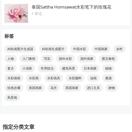
泰国Sattha Homsawat水彩笔下的玫瑰花
1 评论
标签
AI绘画图片生成器
AI绘画生成图片
中国水彩
中国画家
乡村
人物
入门教程
写实
国外水彩
国外画家
图文教程
复古
小清新
常用技法
建筑风景
日本画家
植物
水彩插画
水彩画
水彩画具
水彩颜料
油画
素描
绘画步骤
美国画家
花卉
英国画家
进口文具
静物
风景画
指定分类文章