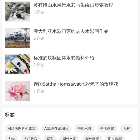
黄有维山水风景水彩写生绘画步骤教程
3 评论
澳大利亚水彩画家约瑟夫水彩画作品
2 评论
标准的块状固体水彩颜料介绍
2 评论
泰国Sattha Homsawat水彩笔下的玫瑰花
1 评论
标签
AI绘画图片生成器
AI绘画生成图片
中国水彩
中国画家
乡村
人物
入门教程
写实
国外水彩
国外画家
图文教程