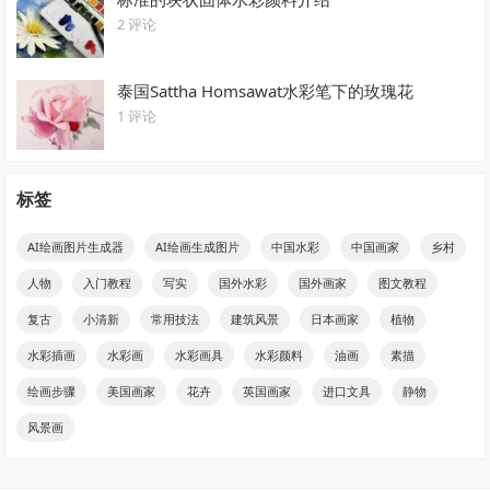
2 评论
泰国Sattha Homsawat水彩笔下的玫瑰花
1 评论
标签
AI绘画图片生成器
AI绘画生成图片
中国水彩
中国画家
乡村
人物
入门教程
写实
国外水彩
国外画家
图文教程
复古
小清新
常用技法
建筑风景
日本画家
植物
水彩插画
水彩画
水彩画具
水彩颜料
油画
素描
绘画步骤
美国画家
花卉
英国画家
进口文具
静物
风景画