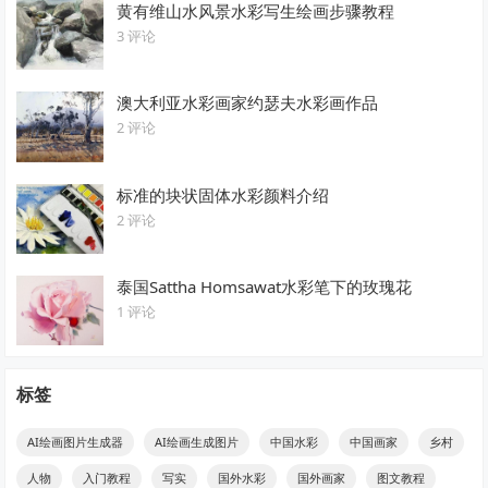
黄有维山水风景水彩写生绘画步骤教程
3 评论
澳大利亚水彩画家约瑟夫水彩画作品
2 评论
标准的块状固体水彩颜料介绍
2 评论
泰国Sattha Homsawat水彩笔下的玫瑰花
1 评论
标签
AI绘画图片生成器
AI绘画生成图片
中国水彩
中国画家
乡村
人物
入门教程
写实
国外水彩
国外画家
图文教程