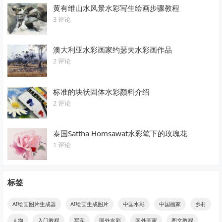
黄有维山水风景水彩写生绘画步骤教程
3 评论
澳大利亚水彩画家约瑟夫水彩画作品
2 评论
标准的块状固体水彩颜料介绍
2 评论
泰国Sattha Homsawat水彩笔下的玫瑰花
1 评论
标签
AI绘画图片生成器
AI绘画生成图片
中国水彩
中国画家
乡村
人物
入门教程
写实
国外水彩
国外画家
图文教程