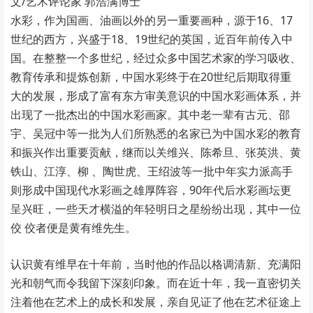
文/艺术评论家 郭浩满博士
水彩，作为国画、油画以外的另一重要画种，源于16、17
世纪的西方，兴盛于18、19世纪的英国，近百年前传入中
国。在整整一个多世纪，经过众多中国艺术家的学习吸收、
教育传承和提炼创新，中国水彩终于在20世纪后期取得重
大的发展，形成了富有东方审美意识的中国水彩画体系，并
出现了一批杰出的中国水彩画家。其中老一辈有古元、邵
宇、吴冠中等一批为人们所熟悉的名家已为中国水彩的教育
和振兴作出重要贡献，继而以关维兴、陈希旦、张英洪、黄
铁山、江淳、柳 、陶世虎、王绍波等一批中年实力派高手
则形成中国现代水彩画之雄厚阵容，90年代后水彩画坛更
呈兴旺，一些天才横溢的年轻明日之星纷纷出现，其中一位
佼 佼者便是黄有维先生。
认识黄有维早在十年前，当时他的作品以格调清新、充满阳
光和朝气而令我留下深刻印象。而在近十年，我一直密切关
注着他在艺术上的成长和发展，亲自见证了他在艺术征途上