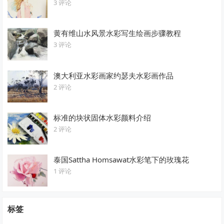
3 评论
黄有维山水风景水彩写生绘画步骤教程
3 评论
澳大利亚水彩画家约瑟夫水彩画作品
2 评论
标准的块状固体水彩颜料介绍
2 评论
泰国Sattha Homsawat水彩笔下的玫瑰花
1 评论
标签