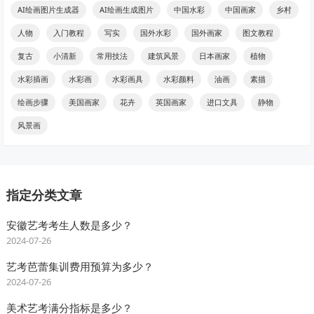
AI绘画图片生成器
AI绘画生成图片
中国水彩
中国画家
乡村
人物
入门教程
写实
国外水彩
国外画家
图文教程
复古
小清新
常用技法
建筑风景
日本画家
植物
水彩插画
水彩画
水彩画具
水彩颜料
油画
素描
绘画步骤
美国画家
花卉
英国画家
进口文具
静物
风景画
指定分类文章
安徽艺考考生人数是多少？
2024-07-26
艺考芭蕾集训费用预算为多少？
2024-07-26
美术艺考满分指标是多少？