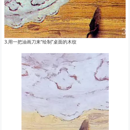
3.用一把油画刀来“绘制”桌面的木纹