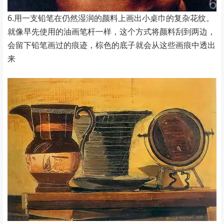
6.用一支铅笔在仍然湿润的颜料上画出小桌巾的复杂花纹。
就像早先使用的油画笔杆一样，这个方式将颜料刮到两边，
会留下铅笔画过的痕迹，棕色的底子就会从这些画痕中透出
来