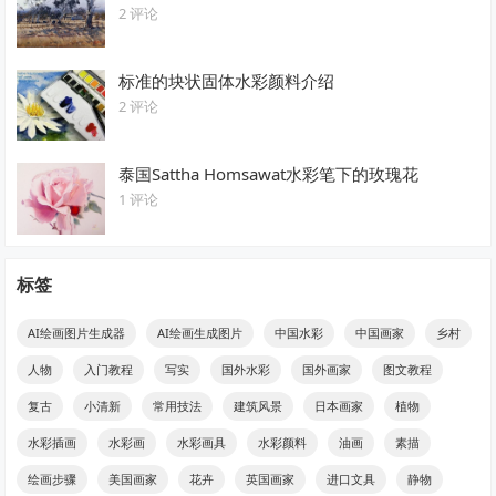
2 评论
标准的块状固体水彩颜料介绍
2 评论
泰国Sattha Homsawat水彩笔下的玫瑰花
1 评论
标签
AI绘画图片生成器
AI绘画生成图片
中国水彩
中国画家
乡村
人物
入门教程
写实
国外水彩
国外画家
图文教程
复古
小清新
常用技法
建筑风景
日本画家
植物
水彩插画
水彩画
水彩画具
水彩颜料
油画
素描
绘画步骤
美国画家
花卉
英国画家
进口文具
静物