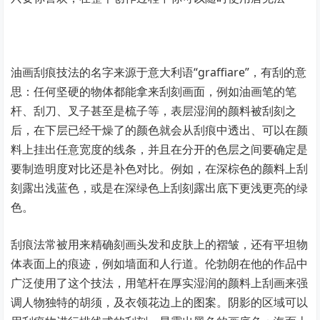
油画刮痕技法的名字来源于意大利语“graffiare”，有刮的意
思：任何坚硬的物体都能拿来刮刻画面，例如油画笔的笔
杆、刮刀、叉子甚至是梳子等，表层湿润的颜料被刮刻之
后，在下层已经干燥了的颜色就会从刮痕中透出、可以在颜
料上挂出任意宽度的线条，并且在分开的色层之间要确定是
要制造明度对比还是补色对比。例如，在深棕色的颜料上刮
刻露出浅蓝色，或是在深绿色上刮刻露出底下更浅更亮的绿
色。
刮痕法常被用来精确刻画头发和皮肤上的褶皱，还有平坦物
体表面上的痕迹，例如墙面和人行道。伦勃朗在他的作品中
广泛使用了这个技法，用笔杆在厚实湿润的颜料上刮画来强
调人物独特的胡须，及衣领花边上的图案。阴影的区域可以