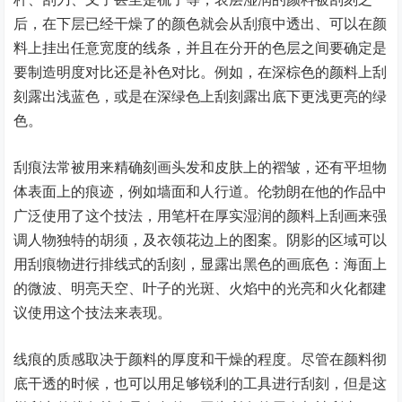
后，在下层已经干燥了的颜色就会从刮痕中透出、可以在颜
料上挂出任意宽度的线条，并且在分开的色层之间要确定是
要制造明度对比还是补色对比。例如，在深棕色的颜料上刮
刻露出浅蓝色，或是在深绿色上刮刻露出底下更浅更亮的绿
色。
刮痕法常被用来精确刻画头发和皮肤上的褶皱，还有平坦物
体表面上的痕迹，例如墙面和人行道。伦勃朗在他的作品中
广泛使用了这个技法，用笔杆在厚实湿润的颜料上刮画来强
调人物独特的胡须，及衣领花边上的图案。阴影的区域可以
用刮痕物进行排线式的刮刻，显露出黑色的画底色：海面上
的微波、明亮天空、叶子的光斑、火焰中的光亮和火化都建
议使用这个技法来表现。
线痕的质感取决于颜料的厚度和干燥的程度。尽管在颜料彻
底干透的时候，也可以用足够锐利的工具进行刮刻，但是这