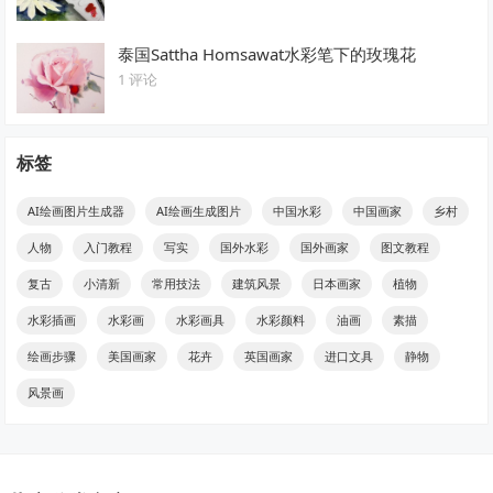
泰国Sattha Homsawat水彩笔下的玫瑰花
1 评论
标签
AI绘画图片生成器
AI绘画生成图片
中国水彩
中国画家
乡村
人物
入门教程
写实
国外水彩
国外画家
图文教程
复古
小清新
常用技法
建筑风景
日本画家
植物
水彩插画
水彩画
水彩画具
水彩颜料
油画
素描
绘画步骤
美国画家
花卉
英国画家
进口文具
静物
风景画