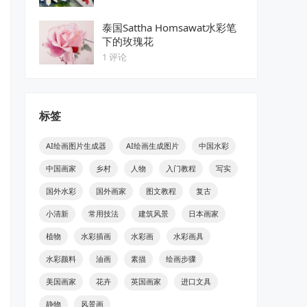
泰国Sattha Homsawat水彩笔
下的玫瑰花
1 评论
标签
AI绘画图片生成器
AI绘画生成图片
中国水彩
中国画家
乡村
人物
入门教程
写实
国外水彩
国外画家
图文教程
复古
小清新
常用技法
建筑风景
日本画家
植物
水彩插画
水彩画
水彩画具
水彩颜料
油画
素描
绘画步骤
美国画家
花卉
英国画家
进口文具
静物
风景画