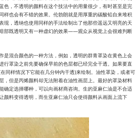
蓝色，不透明的颜料在这个技法中的用量很少，有时甚至是完
同样也会有不错的效果。伦勃朗就是用厚重的碳酸铅自来堆积
表现，透纳也使用同样的手法绘制出了他那些遥远又明亮的天
暗部既透明又有一种虚幻的效果——观众从视觉上会很难判断
作是混合颜色的一种方法，例如，透明的群青罩染在黄色上会
进行罩染之前先要确保早前的色层都已经完全干透。如果要直
(在同样情况下它能在几分钟内干透)来绘制。油性罩染，或者可
层，但是丙烯颜料却无法附着在油性画层上。最好的罩染材料
能确定选择哪种，可以向画材商咨询。生的亚麻仁油是不合适
让颜料变得透明，而生亚麻仁油只会使得颜料从画面上流下