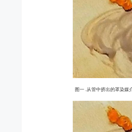
图一 .从管中挤出的罩染媒