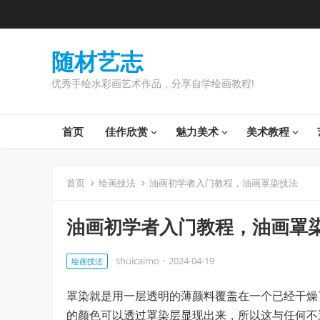
随材艺志
优秀手绘水彩画艺术作品，分享自学绘画教程!
首页
佳作欣赏
魅力美术
美术教程
首页
绘画技法
油画初学者入门教程，油画罩染技法
油画初学者入门教程，油画罩
shuicaimo
·
2024-04-19
绘画技法
罩染就是用一层透明的薄颜料覆盖在一个已经干燥
的颜色可以透过罩染层显现出来，所以这与任何不