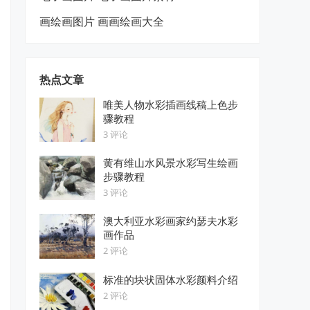
画绘画图片 画画绘画大全
热点文章
唯美人物水彩插画线稿上色步
骤教程
3 评论
黄有维山水风景水彩写生绘画
步骤教程
3 评论
澳大利亚水彩画家约瑟夫水彩
画作品
2 评论
标准的块状固体水彩颜料介绍
2 评论