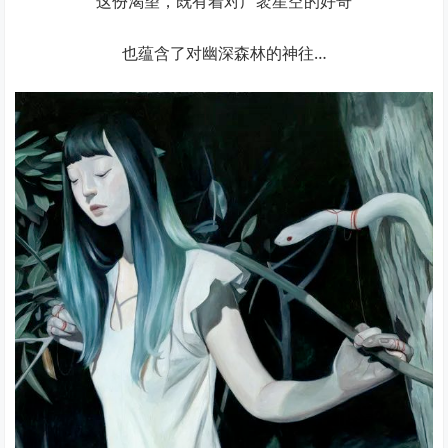
这份渴望，既有着对广袤星空的好奇
也蕴含了对幽深森林的神往…