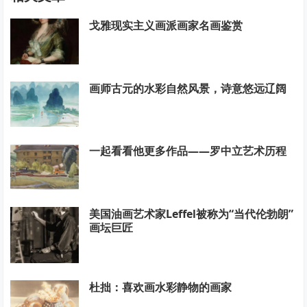
戈雅现实主义画派画家名画鉴赏
画师古元的水彩自然风景，诗意悠远辽阔
一起看看他更多作品——罗中立艺术历程
美国油画艺术家Leffel被称为“当代伦勃朗”
画坛巨匠
杜拙：喜欢画水彩静物的画家