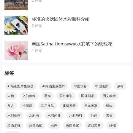
2 评论
标准的块状固体水彩颜料介绍
2 评论
泰国Sattha Homsawat水彩笔下的玫瑰花
1 评论
标签
AI绘画图片生成器
AI绘画生成图片
中国水彩
中国画家
乡村
人物
入门教程
写实
国外水彩
国外画家
图文教程
复古
小清新
常用技法
建筑风景
日本画家
植物
水彩插画
水彩画
水彩画具
水彩颜料
油画
素描
绘画步骤
美国画家
花卉
英国画家
进口文具
静物