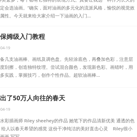
定会选油画。”确实，面对油画的多元化的流派风格，愉悦的视觉效
属性。今天就来给大家介绍一下油画的入门…
保姆级入门教程
-04-19
备几支油画棒、画纸及调色盘。先轻涂底色，再叠加色彩，注意层
度刮擦，创造独特纹理。尝试混合颜色，发现新色彩。画错时，用
多实践，掌握技巧，创作个性作品。超软油画棒…
出了50万人向往的春天
-04-19
彩插画师 Riley sheehey的作品 她笔下的作品清新优美 通透的色
 给人以春天希望的感觉 这份干净纯洁的美好直击心灵 Riley很小
画画 写写…