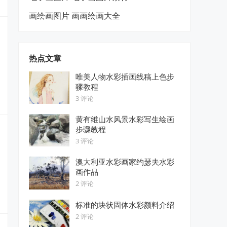
画绘画图片 画画绘画大全
热点文章
唯美人物水彩插画线稿上色步
骤教程
3 评论
黄有维山水风景水彩写生绘画
步骤教程
3 评论
澳大利亚水彩画家约瑟夫水彩
画作品
2 评论
标准的块状固体水彩颜料介绍
2 评论