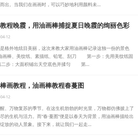
而出。当我们在画画时，可以巧妙地利用颜料未…
教程晚霞，用油画棒捕捉夏日晚霞的绚丽色彩
-04-12
是格外地炫目美丽，这次来教大家用油画棒记录这独一份的景色
油画棒、美纹纸、素描纸、铅笔、刮刀 第一步：先用美纹纸固
二步：大面积铺出天空底色并揉匀 第…
棒画教程，油画棒教程春蔓图
-04-12
醒、万物复苏的季节。在这生机勃勃的时光里，万物都仿佛披上了
尽的生机与活力。而“春·蔓图”便是以春天为背景，用油画棒描绘出
绽放的动人景象。接下来，就让我们一起走…