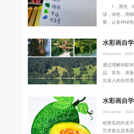
1，黑色，橄
绿，绿色，用
整，让各种绿色
水彩画自学
shuicaimo
·
2024
通过理解倒影对
品。首先，准备
出迷人的自然景
水彩画自学
shuicaimo
·
2024
哈密瓜的外皮不
艺术家在其表面