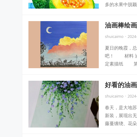
多的水果中脱颖
油画棒绘画
shuicaimo
·
2024
夏日的晚霞，总
吧！ 材料 
定素描纸 第
好看的油画
shuicaimo
·
2024
春天，是大地苏
新装，展现出无
藤蔓缠绕、花朵