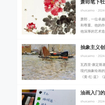
萧郎笔下牡
shuicaimo
·
2024
萧郎，一位卓越
和尊重。他的作
他深厚的艺术造
抽象主义创
shuicaimo
·
2024
瓦西里·康定斯基( 
现代抽象绘画的
《黄-红-蓝》
油画入门的
shuicaimo
·
2024