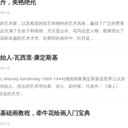
丹，美艳绝伦
-04-16
的艺术家，以其精湛的技艺和独特的艺术风格，赢得了广泛的赞誉
品充满了生命力和情感，无论是山水、花鸟还是人物，都展现出了
诣和卓越的艺术才华。在萧郎的画作中，牡丹是…
始人-瓦西里·康定斯基
-04-16
Wassily Kandinsky 1866-1944)俄国画家康定斯基是世界公认的
创始人。杰出的艺术理论家、诗人、剧作家。代表作：《湖上》
《蔚蓝的天空…
基础画教程，牵牛花绘画入门宝典
-04-13