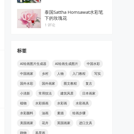
泰国Sattha Homsawat水彩笔
下的玫瑰花
1 评论
标签
AI绘画图片生成器
AI绘画生成图片
中国水彩
中国画家
乡村
人物
入门教程
写实
国外水彩
国外画家
图文教程
复古
小清新
常用技法
建筑风景
日本画家
植物
水彩插画
水彩画
水彩画具
水彩颜料
油画
素描
绘画步骤
美国画家
花卉
英国画家
进口文具
静物
风景画