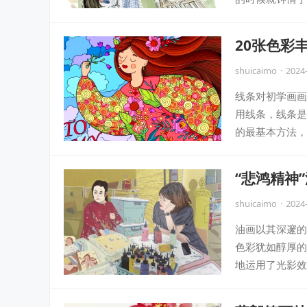
20张色彩
shuicaimo
·
2024
线条对初学画画
用线条，线条是
的最基本方法，
“悲鸿精神
shuicaimo
·
2024
油画以其深邃的
色彩犹如醇厚的
地运用了光影效