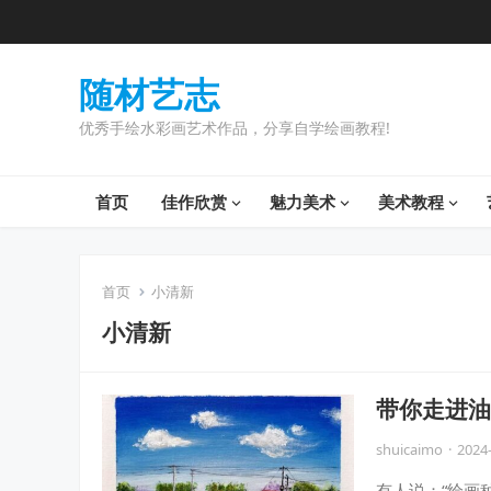
随材艺志
优秀手绘水彩画艺术作品，分享自学绘画教程!
首页
佳作欣赏
魅力美术
美术教程
首页
小清新
小清新
带你走进油
shuicaimo
·
2024
有人说：“绘画