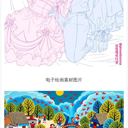
电子绘画素材图片