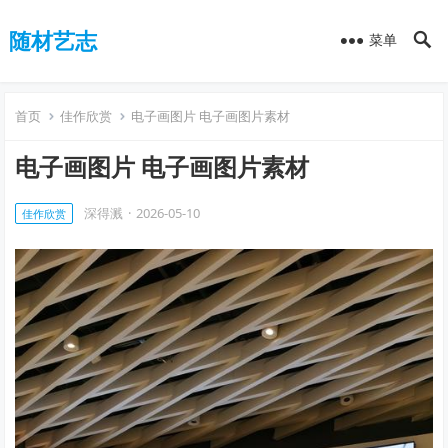
随材艺志
菜单
首页
佳作欣赏
电子画图片 电子画图片素材
电子画图片 电子画图片素材
深得溅
·
2026-05-10
佳作欣赏