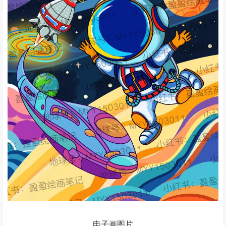
电子画图片