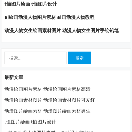
t恤图片绘画 t恤图片设计
ai绘画动漫人物图片素材 ai画动漫人物教程
动漫人物女生绘画素材图片 动漫人物女生图片手绘铅笔
搜
索：
最新文章
动漫绘画图片素材 动漫绘画图片素材高清
动漫绘画素材图片 动漫绘画素材图片可爱红
动漫图片绘画素材 动漫图片绘画素材男生
t恤图片绘画 t恤图片设计