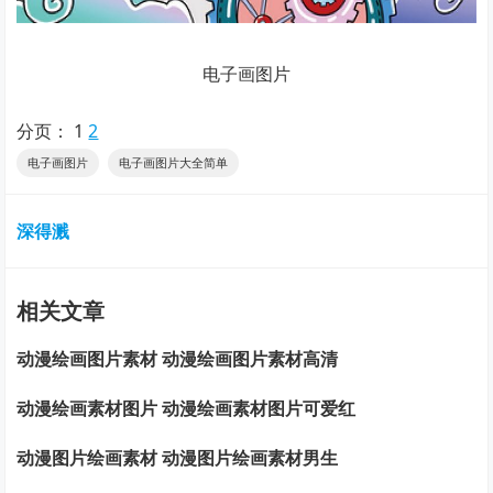
电子画图片
分页：
1
2
电子画图片
电子画图片大全简单
深得溅
相关文章
动漫绘画图片素材 动漫绘画图片素材高清
动漫绘画素材图片 动漫绘画素材图片可爱红
动漫图片绘画素材 动漫图片绘画素材男生