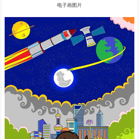
电子画图片