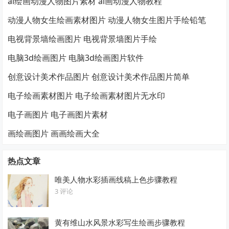
ai绘画动漫人物图片素材 ai画动漫人物教程
动漫人物女生绘画素材图片 动漫人物女生图片手绘铅笔
电视背景墙绘画图片 电视背景墙图片手绘
电脑3d绘画图片 电脑3d绘画图片软件
创意设计美术作品图片 创意设计美术作品图片简单
电子绘画素材图片 电子绘画素材图片无水印
电子画图片 电子画图片素材
画绘画图片 画画绘画大全
热点文章
唯美人物水彩插画线稿上色步骤教程
3 评论
黄有维山水风景水彩写生绘画步骤教程