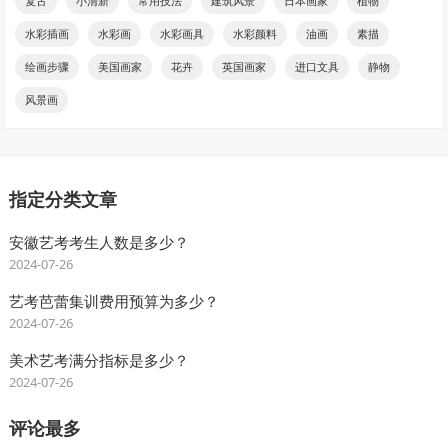
复古
小清新
常用技法
建筑风景
日本画家
植物
水彩插画
水彩画
水彩画具
水彩颜料
油画
素描
绘画步骤
美国画家
花卉
英国画家
进口文具
静物
风景画
指定分类文章
安徽艺考考生人数是多少？
2024-07-26
艺考芭蕾集训费用预算为多少？
2024-07-26
美术艺考满分指标是多少？
2024-07-26
评论最多