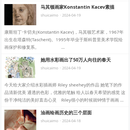
放羊，一边画画。被一位路过的牧师看到，…
马其顿画家Konstantin Kacev素描
shuicaimo
·
2024-04-19
康斯坦丁·卡切夫(Konstantin Kacev)，马其顿艺术家，1967年
出生在塔森特(Taschent)。1995年毕业于斯科普里美术学院绘
画保护和修复系。 …
她用水彩画出了50万人向往的春天
shuicaimo
·
2024-04-19
今天给大家介绍水彩插画师 Riley sheehey的作品 她笔下的作
品清新优美 通透的色彩，优雅的笔触 给人以春天希望的感觉 这
份干净纯洁的美好直击心灵 Riley很小的时候就钟情于画画 写
写…
油画绘画历史的三个层面
shuicaimo
·
2024-04-18