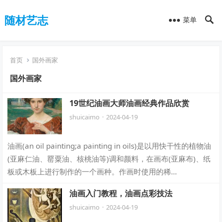
随材艺志
菜单
首页
国外画家
国外画家
19世纪油画大师油画经典作品欣赏
shuicaimo
·
2024-04-19
油画(an oil painting;a painting in oils)是以用快干性的植物油
(亚麻仁油、罂粟油、核桃油等)调和颜料，在画布(亚麻布)、纸
板或木板上进行制作的一个画种。作画时使用的稀…
油画入门教程，油画点彩技法
shuicaimo
·
2024-04-19