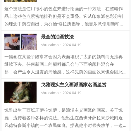
这个技法是使用很小的色点来进行绘画的一种方法，在整幅作
品上这些色点紧密地排列但是不会重叠。它从印象派色彩分割
的理念中演变而出，为乔治·修拉所倡导，他更乐意使用新印象
主义这个术语来为此归类。修拉着迷于对…
最全的油画技法
shuicaimo
·
2024-04-19
一幅画在某些阶段常常会因为表面堆积了太多的颜料而无法再
继续下去。任何新画上的颜料都只会与下面的颜料混合在一
起，会产生令人沮丧的污浊感，这样先前的画面效果也会因此
受到影响。当遇到这种情况的时候，就可以用…
戈雅现实主义画派画家名画鉴赏
shuicaimo
·
2024-04-19
戈雅出生于西班牙萨拉戈萨，是浪漫主义画派的画家。关于戈
雅，流传着各种各样的说法。他出生在西班牙萨拉果沙城附近
凡德特多斯小镇的一个农民家庭。据说他小时候去放羊，一边