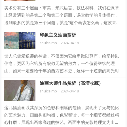
美术史有三个层面：审美、形式语言、技法材料。我们在课堂
上经常遇到的是第二个和第三个层面，课堂教学的具体操作，
遇到最多的就是第三个问题，就是“这个画该怎么画，这效果怎
么出来的”。 从古希腊、古罗马、中世…
印象主义油画赏析
shuicaimo
·
2024-04-18
世人总偏爱逆袭的神话，不仅因为它给卑微以尊严，给坚持以
信念，更因为它给所有貌似无望的努力，一个值得继续的理
由。如果一定要给千年的西方艺术史，这样一个逆袭的高光时
刻，那非「印象派」莫属。它在绘画精神和形…
油画大师作品赏析（高清收藏）
shuicaimo
·
2024-04-18
这几幅油画以其深沉的色彩和细腻的笔触，展现出了无与伦比
的艺术魅力。画面构图均衡，色彩和谐，每一个细节都经过精
心打磨，展现出画家高超的技艺。画面中的光影处理尤为出