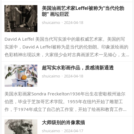
色，营造出一种静谧而神秘的氛围，让人仿佛…
美国油画艺术家Leffel被称为“当代伦勃
朗” 画坛巨匠
shuicaimo
·
2024-04-18
David A Leffel 美国当代写实派中的最权威艺术家。美国的写
实派中，David A Leffel被称为是当代的伦勃朗。印象派绘画的
色彩精神出现以来，大家很少会对古典画派艺术一见倾心，太
沉闷太…
超写实水彩画作品，质感清新通透
shuicaimo
·
2024-04-18
美国水彩画家Sondra Freckelton1936年出生在密歇根州迪尔
伯恩，毕业于芝加哥艺术学院。1955年在纽约开始了雕塑工
作，于1974年成立了自己的工作室，开始了绘画和教育工作。
他逼真的创作…
大师级别的肖像素描
shuicaimo
·
2024-04-17