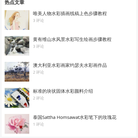
热点文章
唯美人物水彩插画线稿上色步骤教程
3 评论
黄有维山水风景水彩写生绘画步骤教程
3 评论
澳大利亚水彩画家约瑟夫水彩画作品
2 评论
标准的块状固体水彩颜料介绍
2 评论
泰国Sattha Homsawat水彩笔下的玫瑰花
1 评论