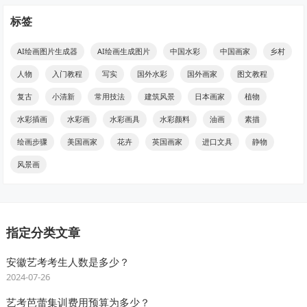
标签
AI绘画图片生成器
AI绘画生成图片
中国水彩
中国画家
乡村
人物
入门教程
写实
国外水彩
国外画家
图文教程
复古
小清新
常用技法
建筑风景
日本画家
植物
水彩插画
水彩画
水彩画具
水彩颜料
油画
素描
绘画步骤
美国画家
花卉
英国画家
进口文具
静物
风景画
指定分类文章
安徽艺考考生人数是多少？
2024-07-26
艺考芭蕾集训费用预算为多少？