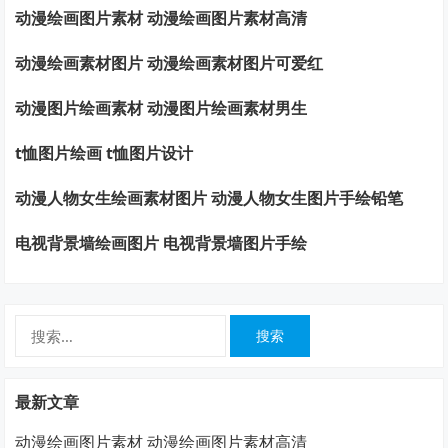
动漫绘画图片素材 动漫绘画图片素材高清
动漫绘画素材图片 动漫绘画素材图片可爱红
动漫图片绘画素材 动漫图片绘画素材男生
t恤图片绘画 t恤图片设计
动漫人物女生绘画素材图片 动漫人物女生图片手绘铅笔
电视背景墙绘画图片 电视背景墙图片手绘
搜
索：
最新文章
动漫绘画图片素材 动漫绘画图片素材高清