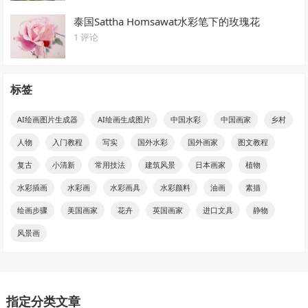
泰国Sattha Homsawat水彩笔下的玫瑰花
1 评论
标签
AI绘画图片生成器
AI绘画生成图片
中国水彩
中国画家
乡村
人物
入门教程
写实
国外水彩
国外画家
图文教程
复古
小清新
常用技法
建筑风景
日本画家
植物
水彩插画
水彩画
水彩画具
水彩颜料
油画
素描
绘画步骤
美国画家
花卉
英国画家
进口文具
静物
风景画
指定分类文章