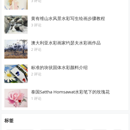
3 评论
黄有维山水风景水彩写生绘画步骤教程
3 评论
澳大利亚水彩画家约瑟夫水彩画作品
2 评论
标准的块状固体水彩颜料介绍
2 评论
泰国Sattha Homsawat水彩笔下的玫瑰花
1 评论
标签