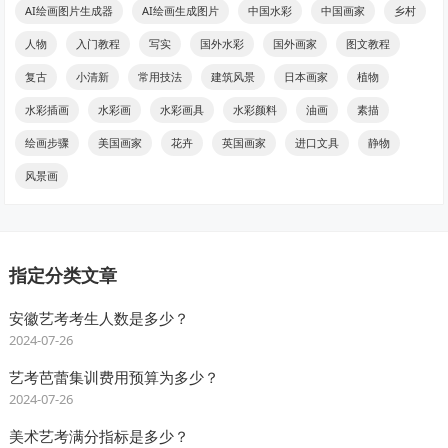
AI绘画图片生成器
AI绘画生成图片
中国水彩
中国画家
乡村
人物
入门教程
写实
国外水彩
国外画家
图文教程
复古
小清新
常用技法
建筑风景
日本画家
植物
水彩插画
水彩画
水彩画具
水彩颜料
油画
素描
绘画步骤
美国画家
花卉
英国画家
进口文具
静物
风景画
指定分类文章
安徽艺考考生人数是多少？
2024-07-26
艺考芭蕾集训费用预算为多少？
2024-07-26
美术艺考满分指标是多少？