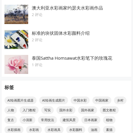
澳大利亚水彩画家约瑟夫水彩画作品
2 评论
标准的块状固体水彩颜料介绍
2 评论
泰国Sattha Homsawat水彩笔下的玫瑰花
1 评论
标签
AI绘画图片生成器
AI绘画生成图片
中国水彩
中国画家
乡村
人物
入门教程
写实
国外水彩
国外画家
图文教程
复古
小清新
常用技法
建筑风景
日本画家
植物
水彩插画
水彩画
水彩画具
水彩颜料
油画
素描