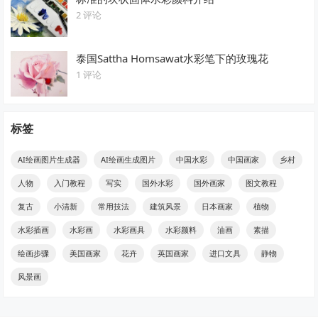
2 评论
泰国Sattha Homsawat水彩笔下的玫瑰花
1 评论
标签
AI绘画图片生成器
AI绘画生成图片
中国水彩
中国画家
乡村
人物
入门教程
写实
国外水彩
国外画家
图文教程
复古
小清新
常用技法
建筑风景
日本画家
植物
水彩插画
水彩画
水彩画具
水彩颜料
油画
素描
绘画步骤
美国画家
花卉
英国画家
进口文具
静物
风景画