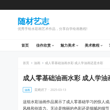
随材艺志
优秀手绘水彩画艺术作品，分享自学绘画教程!
首页
佳作欣赏
魅力美术
美术教程
首页
油画
成人零基础油画水彩 成人学油画还是水彩
成人零基础油画水彩 成人学油
檒颾娚孒
·
2025-03-13
油画
这组水彩油画作品展示了成人零基础学习的惊人成
风格和创造力。无论是绚丽的色彩还是细腻的细节