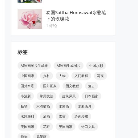
泰国Sattha Homsawat水彩笔
下的玫瑰花
1 评论
标签
AI绘画图片生成器
AI绘画生成图片
中国水彩
中国画家
乡村
人物
入门教程
写实
国外水彩
国外画家
图文教程
复古
小清新
常用技法
建筑风景
日本画家
植物
水彩插画
水彩画
水彩画具
水彩颜料
油画
素描
绘画步骤
美国画家
花卉
英国画家
进口文具
静物
风景画