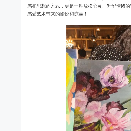
感和思想的方式，更是一种放松心灵、升华情绪的
感受艺术带来的愉悦和惊喜！