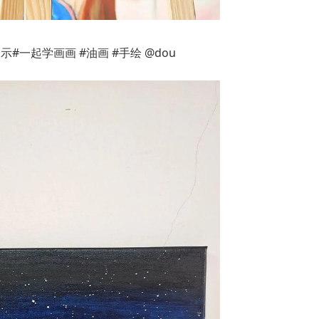
#一起学画画 #油画 #手绘 @dou