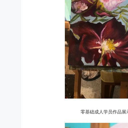
零基础成人学员作品展示