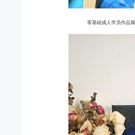
零基础成人学员作品展示