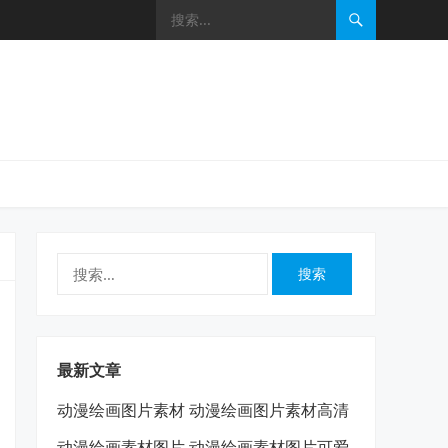
搜
索：
最新文章
动漫绘画图片素材 动漫绘画图片素材高清
动漫绘画素材图片 动漫绘画素材图片可爱