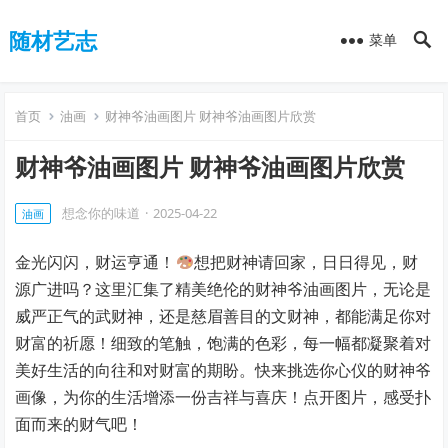
随材艺志
菜单
首页
油画
财神爷油画图片 财神爷油画图片欣赏
财神爷油画图片 财神爷油画图片欣赏
想念你的味道
·
2025-04-22
油画
金光闪闪，财运亨通！
想把财神请回家，日日得见，财
源广进吗？这里汇集了精美绝伦的财神爷油画图片，无论是
威严正气的武财神，还是慈眉善目的文财神，都能满足你对
财富的祈愿！细致的笔触，饱满的色彩，每一幅都凝聚着对
美好生活的向往和对财富的期盼。快来挑选你心仪的财神爷
画像，为你的生活增添一份吉祥与喜庆！点开图片，感受扑
面而来的财气吧！