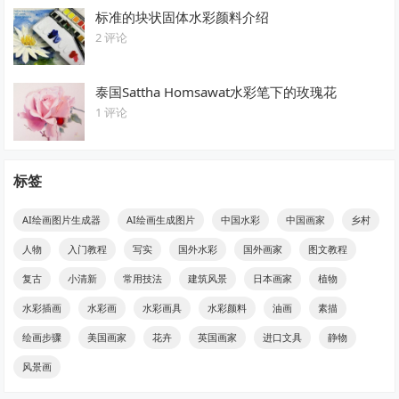
标准的块状固体水彩颜料介绍
2 评论
泰国Sattha Homsawat水彩笔下的玫瑰花
1 评论
标签
AI绘画图片生成器
AI绘画生成图片
中国水彩
中国画家
乡村
人物
入门教程
写实
国外水彩
国外画家
图文教程
复古
小清新
常用技法
建筑风景
日本画家
植物
水彩插画
水彩画
水彩画具
水彩颜料
油画
素描
绘画步骤
美国画家
花卉
英国画家
进口文具
静物
风景画