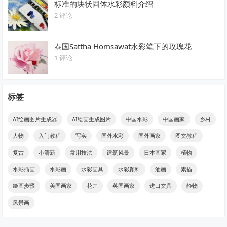
标准的块状固体水彩颜料介绍
2 评论
泰国Sattha Homsawat水彩笔下的玫瑰花
1 评论
标签
AI绘画图片生成器
AI绘画生成图片
中国水彩
中国画家
乡村
人物
入门教程
写实
国外水彩
国外画家
图文教程
复古
小清新
常用技法
建筑风景
日本画家
植物
水彩插画
水彩画
水彩画具
水彩颜料
油画
素描
绘画步骤
美国画家
花卉
英国画家
进口文具
静物
风景画