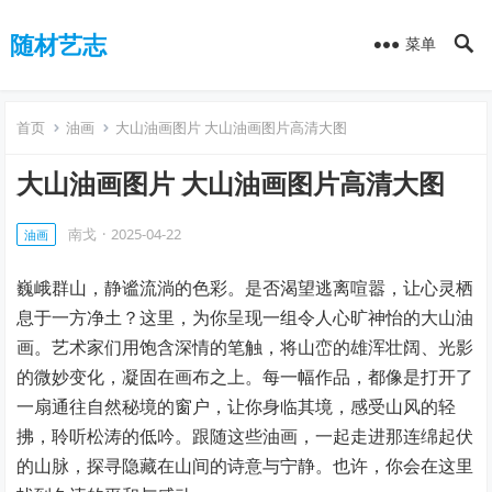
随材艺志
菜单
首页
油画
大山油画图片 大山油画图片高清大图
大山油画图片 大山油画图片高清大图
南戈
·
2025-04-22
油画
巍峨群山，静谧流淌的色彩。是否渴望逃离喧嚣，让心灵栖
息于一方净土？这里，为你呈现一组令人心旷神怡的大山油
画。艺术家们用饱含深情的笔触，将山峦的雄浑壮阔、光影
的微妙变化，凝固在画布之上。每一幅作品，都像是打开了
一扇通往自然秘境的窗户，让你身临其境，感受山风的轻
拂，聆听松涛的低吟。跟随这些油画，一起走进那连绵起伏
的山脉，探寻隐藏在山间的诗意与宁静。也许，你会在这里