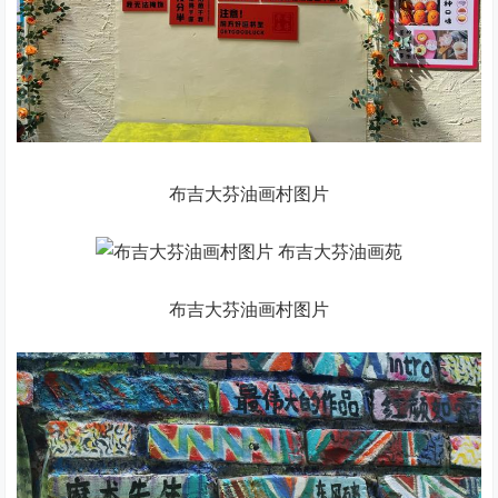
布吉大芬油画村图片
布吉大芬油画村图片