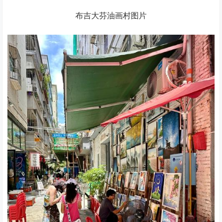
布吉大芬油画村图片