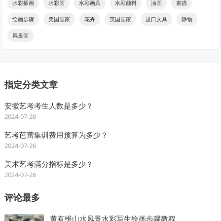
水彩插画
水彩画
水彩画具
水彩颜料
油画
素描
绘画步骤
美国画家
花卉
英国画家
进口文具
静物
风景画
指定分类文章
安徽艺考考生人数是多少？
2024-07-26
艺考芭蕾集训费用预算为多少？
2024-07-26
美术艺考满分指标是多少？
2024-07-26
评论最多
黄有维山水风景水彩写生绘画步骤教程