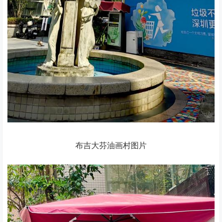
布吉大芬油画村图片