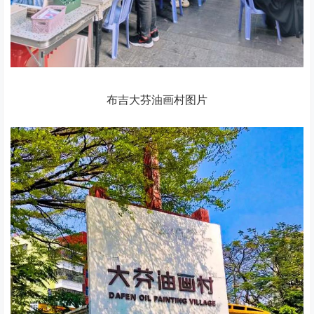
布吉大芬油画村图片