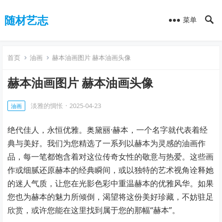
随材艺志
菜单
首页
油画
赫本油画图片 赫本油画头像
赫本油画图片 赫本油画头像
淡雅的惆怅
·
2025-04-23
油画
绝代佳人，永恒优雅。奥黛丽·赫本，一个名字就代表着经
典与美好。我们为您精选了一系列以赫本为灵感的油画作
品，每一笔都饱含着对这位传奇女性的敬意与热爱。这些画
作或细腻还原赫本的经典瞬间，或以独特的艺术视角诠释她
的迷人气质，让您在光影色彩中重温赫本的优雅风华。如果
您也为赫本的魅力所倾倒，渴望将这份美好珍藏，不妨驻足
欣赏，或许您能在这里找到属于您的那幅“赫本”。