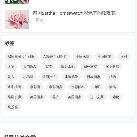
泰国Sattha Homsawat水彩笔下的玫瑰花
1 评论
标签
AI绘画图片生成器
AI绘画生成图片
中国水彩
中国画家
乡村
人物
入门教程
写实
国外水彩
国外画家
图文教程
复古
小清新
常用技法
建筑风景
日本画家
植物
水彩插画
水彩画
水彩画具
水彩颜料
油画
素描
绘画步骤
美国画家
花卉
英国画家
进口文具
静物
风景画