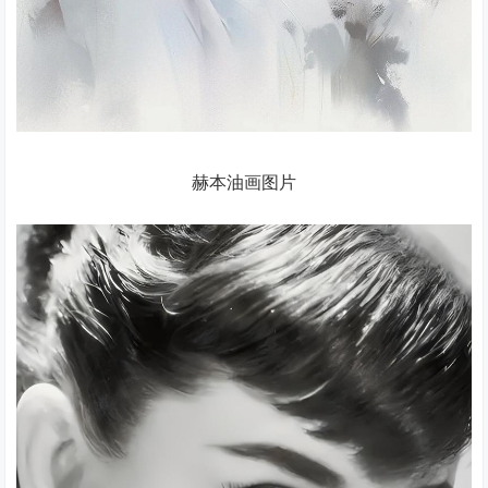
赫本油画图片