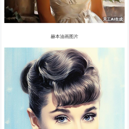
赫本油画图片