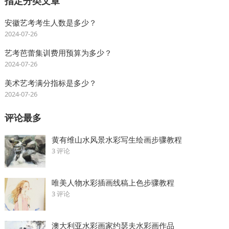
指定分类文章
安徽艺考考生人数是多少？
2024-07-26
艺考芭蕾集训费用预算为多少？
2024-07-26
美术艺考满分指标是多少？
2024-07-26
评论最多
黄有维山水风景水彩写生绘画步骤教程
3 评论
唯美人物水彩插画线稿上色步骤教程
3 评论
澳大利亚水彩画家约瑟夫水彩画作品