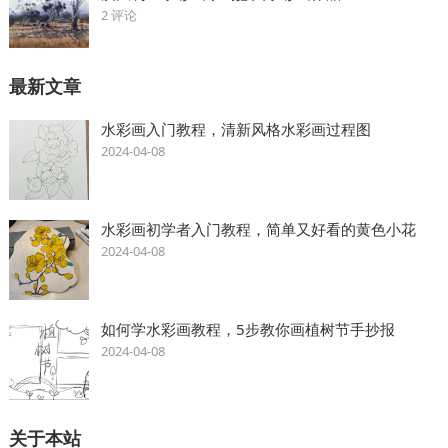
2 评论
最新文章
水彩画入门教程，清新风格水彩画过程图
2024-04-08
水彩画初学者入门教程，简单又好看的黄色小花
2024-04-08
如何学水彩画教程，5步教你画植树节手抄报
2024-04-08
关于本站