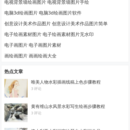
电视背景墙绘画图片 电视背景墙图片手绘
电脑3d绘画图片 电脑3d绘画图片软件
创意设计美术作品图片 创意设计美术作品图片简单
电子绘画素材图片 电子绘画素材图片无水印
电子画图片 电子画图片素材
画绘画图片 画画绘画大全
热点文章
唯美人物水彩插画线稿上色步骤教程
3 评论
黄有维山水风景水彩写生绘画步骤教程
3 评论