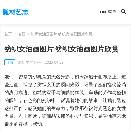
随材艺志
菜单
首页
油画
纺织女油画图片 纺织女油画图片欣赏
纺织女油画图片 纺织女油画图片欣赏
黑暗中的影子
·
2025-04-23
油画
她们，曾是纺织机旁的无名身影，如今跃然于画布之上。这
些油画，捕捉了纺织女工的瞬间光影，记录了她们指尖流淌
的岁月痕迹。粗糙的双手与细腻的丝线，辛勤的劳作与坚韧
的眼神，在色彩的交织中，诉说着她们的故事。让我们透过
这些画作，感受她们的生命力，致敬那些被时光遗忘的女性
力量。点击图片，细细品味那份朴实与坚强，感受油画艺术
带来的震撼与感动。