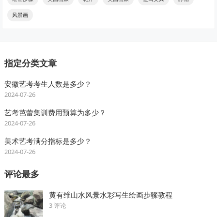
风景画
指定分类文章
安徽艺考考生人数是多少？
2024-07-26
艺考芭蕾集训费用预算为多少？
2024-07-26
美术艺考满分指标是多少？
2024-07-26
评论最多
黄有维山水风景水彩写生绘画步骤教程
3 评论