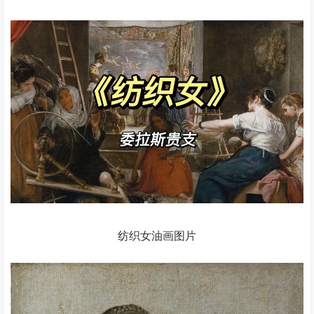
纺织女油画图片