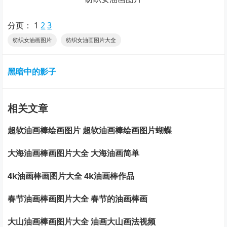
分页：
1
2
3
纺织女油画图片
纺织女油画图片大全
黑暗中的影子
相关文章
超软油画棒绘画图片 超软油画棒绘画图片蝴蝶
大海油画棒画图片大全 大海油画简单
4k油画棒画图片大全 4k油画棒作品
春节油画棒画图片大全 春节的油画棒画
大山油画棒画图片大全 油画大山画法视频