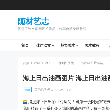
随材艺志
优秀手绘水彩画艺术作品，分享自学绘画教程!
首页
佳作欣赏
魅力美术
美术教程
首页
油画
海上日出油画图片 海上日出油画图片高清
海上日出油画图片 海上日出油
菜的惊为天人
·
2025-04-23
油画
捕捉海上日出的壮丽瞬间！当第一缕阳光穿透
我们精选了一系列令人惊叹的油画作品，每一笔都