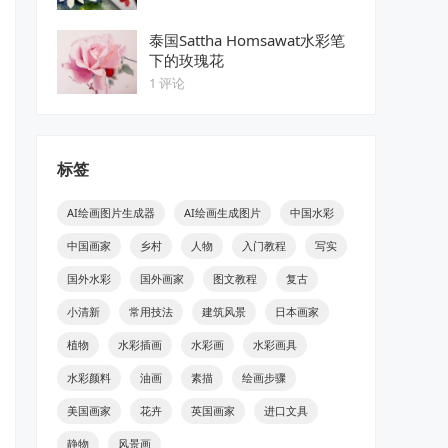
泰国Sattha Homsawat水彩笔
下的玫瑰花
1 评论
标签
AI绘画图片生成器
AI绘画生成图片
中国水彩
中国画家
乡村
人物
入门教程
写实
国外水彩
国外画家
图文教程
复古
小清新
常用技法
建筑风景
日本画家
植物
水彩插画
水彩画
水彩画具
水彩颜料
油画
素描
绘画步骤
美国画家
花卉
英国画家
进口文具
静物
风景画