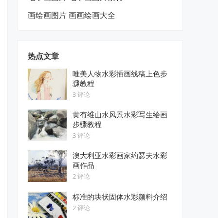
画绘画图片 画画绘画大全
热点文章
唯美人物水彩插画线稿上色步
骤教程
3 评论
黄有维山水风景水彩写生绘画
步骤教程
3 评论
澳大利亚水彩画家约瑟夫水彩
画作品
2 评论
标准的块状固体水彩颜料介绍
2 评论