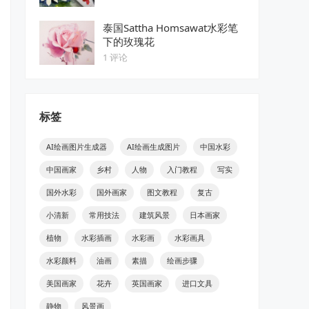
泰国Sattha Homsawat水彩笔
下的玫瑰花
1 评论
标签
AI绘画图片生成器
AI绘画生成图片
中国水彩
中国画家
乡村
人物
入门教程
写实
国外水彩
国外画家
图文教程
复古
小清新
常用技法
建筑风景
日本画家
植物
水彩插画
水彩画
水彩画具
水彩颜料
油画
素描
绘画步骤
美国画家
花卉
英国画家
进口文具
静物
风景画