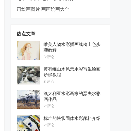
画绘画图片 画画绘画大全
热点文章
唯美人物水彩插画线稿上色步
骤教程
3 评论
黄有维山水风景水彩写生绘画
步骤教程
3 评论
澳大利亚水彩画家约瑟夫水彩
画作品
2 评论
标准的块状固体水彩颜料介绍
2 评论