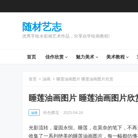
随材艺志
优秀手绘水彩画艺术作品，分享自学绘画教程!
首页
佳作欣赏
魅力美术
美术教程
首页
油画
睡莲油画图片 睡莲油画图片欣赏
睡莲油画图片 睡莲油画图片欣
粉色樱花
·
2025-04-24
油画
光影流转，凝固永恒。睡莲，在莫奈的笔下，不再
收集了一系列绝美的睡莲油画图片，每一幅都仿佛