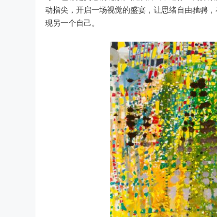
动指尖，开启一场视觉的盛宴，让思绪自由驰骋，
现另一个自己。