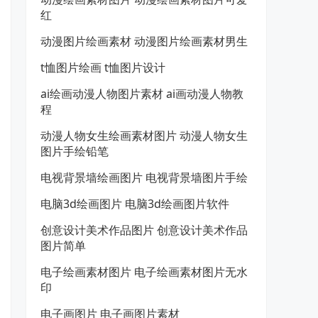
红
动漫图片绘画素材 动漫图片绘画素材男生
t恤图片绘画 t恤图片设计
ai绘画动漫人物图片素材 ai画动漫人物教
程
动漫人物女生绘画素材图片 动漫人物女生
图片手绘铅笔
电视背景墙绘画图片 电视背景墙图片手绘
电脑3d绘画图片 电脑3d绘画图片软件
创意设计美术作品图片 创意设计美术作品
图片简单
电子绘画素材图片 电子绘画素材图片无水
印
电子画图片 电子画图片素材