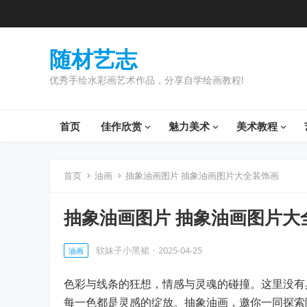
随材艺志
优秀手绘水彩画艺术作品，分享自学绘画教程!
首页
佳作欣赏
魅力美术
美术教程
首页
油画
抽象油画图片 抽象油画图片大全装饰画
抽象油画图片 抽象油画图片大
软妹子小黑裙
·
2025-04-25
油画
色彩与线条的狂想，情感与灵魂的碰撞。这里没有
每一色都是灵感的绽放。抽象油画，邀你一同探索