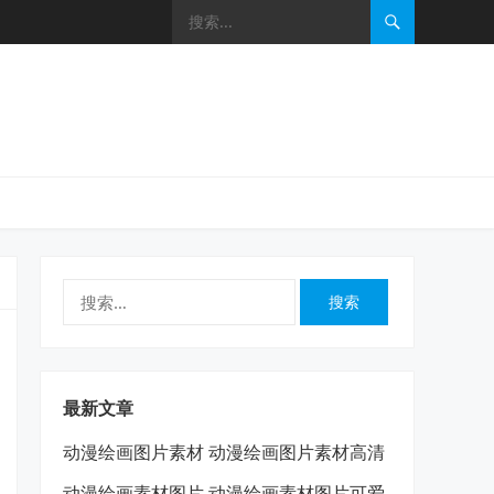
搜
索：
最新文章
动漫绘画图片素材 动漫绘画图片素材高清
动漫绘画素材图片 动漫绘画素材图片可爱