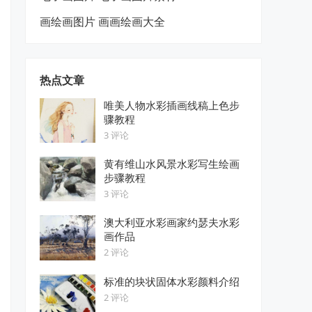
画绘画图片 画画绘画大全
热点文章
唯美人物水彩插画线稿上色步
骤教程
3 评论
黄有维山水风景水彩写生绘画
步骤教程
3 评论
澳大利亚水彩画家约瑟夫水彩
画作品
2 评论
标准的块状固体水彩颜料介绍
2 评论