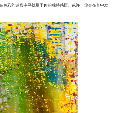
在色彩的迷宫中寻找属于你的独特感悟。或许，你会在其中发