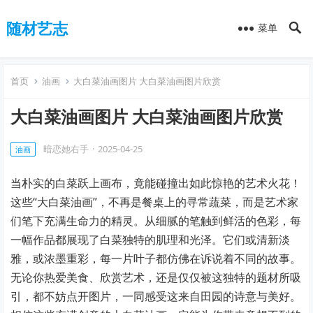
随材艺志
菜单
首页
油画
大白菜油画图片 大白菜油画图片欣赏
大白菜油画图片 大白菜油画图片欣赏
暗恋她右手
·
2025-04-25
油画
当朴实的白菜跃上画布，竟能碰撞出如此惊艳的艺术火花！
这些“大白菜油画”，不再是餐桌上的寻常蔬菜，而是艺术家
们笔下充满生命力的精灵。从细腻的笔触到鲜活的色彩，每
一幅作品都展现了白菜独特的肌理和光泽。它们或清新淡
雅，或浓墨重彩，每一片叶子都仿佛在诉说着不同的故事。
无论你热爱美食、欣赏艺术，还是仅仅被这独特的题材所吸
引，都不妨点开图片，一同感受这来自田园的诗意与美好。