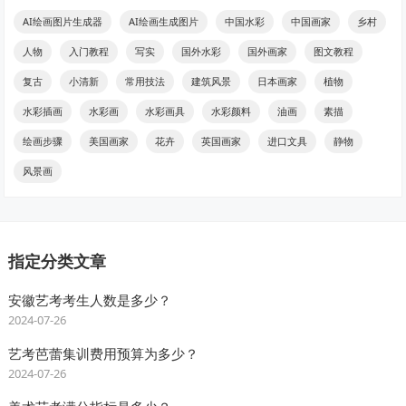
AI绘画图片生成器
AI绘画生成图片
中国水彩
中国画家
乡村
人物
入门教程
写实
国外水彩
国外画家
图文教程
复古
小清新
常用技法
建筑风景
日本画家
植物
水彩插画
水彩画
水彩画具
水彩颜料
油画
素描
绘画步骤
美国画家
花卉
英国画家
进口文具
静物
风景画
指定分类文章
安徽艺考考生人数是多少？
2024-07-26
艺考芭蕾集训费用预算为多少？
2024-07-26