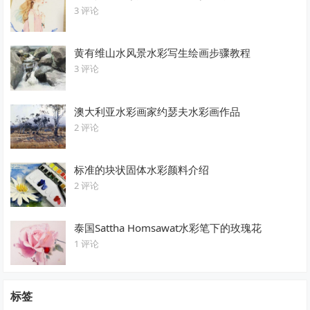
3 评论
黄有维山水风景水彩写生绘画步骤教程
3 评论
澳大利亚水彩画家约瑟夫水彩画作品
2 评论
标准的块状固体水彩颜料介绍
2 评论
泰国Sattha Homsawat水彩笔下的玫瑰花
1 评论
标签