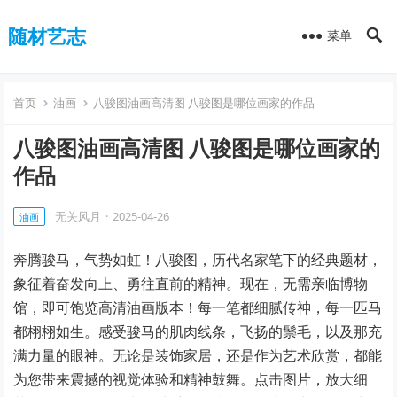
随材艺志
菜单
首页
油画
八骏图油画高清图 八骏图是哪位画家的作品
八骏图油画高清图 八骏图是哪位画家的
作品
无关风月
·
2025-04-26
油画
奔腾骏马，气势如虹！八骏图，历代名家笔下的经典题材，
象征着奋发向上、勇往直前的精神。现在，无需亲临博物
馆，即可饱览高清油画版本！每一笔都细腻传神，每一匹马
都栩栩如生。感受骏马的肌肉线条，飞扬的鬃毛，以及那充
满力量的眼神。无论是装饰家居，还是作为艺术欣赏，都能
为您带来震撼的视觉体验和精神鼓舞。点击图片，放大细