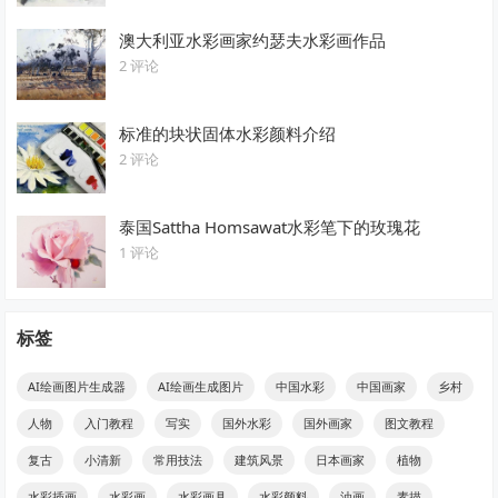
澳大利亚水彩画家约瑟夫水彩画作品
2 评论
标准的块状固体水彩颜料介绍
2 评论
泰国Sattha Homsawat水彩笔下的玫瑰花
1 评论
标签
AI绘画图片生成器
AI绘画生成图片
中国水彩
中国画家
乡村
人物
入门教程
写实
国外水彩
国外画家
图文教程
复古
小清新
常用技法
建筑风景
日本画家
植物
水彩插画
水彩画
水彩画具
水彩颜料
油画
素描