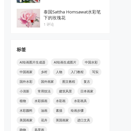
泰国Sattha Homsawat水彩笔
下的玫瑰花
1 评论
标签
AI绘画图片生成器
AI绘画生成图片
中国水彩
中国画家
乡村
人物
入门教程
写实
国外水彩
国外画家
图文教程
复古
小清新
常用技法
建筑风景
日本画家
植物
水彩插画
水彩画
水彩画具
水彩颜料
油画
素描
绘画步骤
美国画家
花卉
英国画家
进口文具
静物
风景画