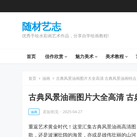
随材艺志
优秀手绘水彩画艺术作品，分享自学绘画教程!
首页
佳作欣赏
魅力美术
美术教程
首页
油画
古典风景油画图片大全高清 古典风景油画特点
古典风景油画图片大全高清 古
若如初见
·
2025-04-27
油画
重返艺术黄金时代！这里汇集古典风景油画高清图
歌，还是波澜壮阔的海景，亦或是雄伟壮丽的山河