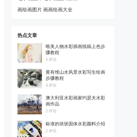
画绘画图片 画画绘画大全
热点文章
唯美人物水彩插画线稿上色步
骤教程
3 评论
黄有维山水风景水彩写生绘画
步骤教程
3 评论
澳大利亚水彩画家约瑟夫水彩
画作品
2 评论
标准的块状固体水彩颜料介绍
2 评论