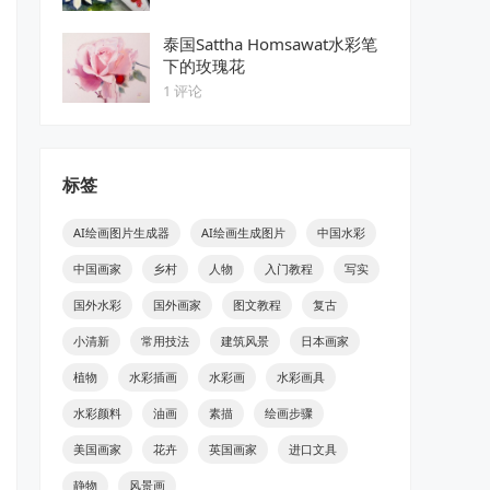
泰国Sattha Homsawat水彩笔
下的玫瑰花
1 评论
标签
AI绘画图片生成器
AI绘画生成图片
中国水彩
中国画家
乡村
人物
入门教程
写实
国外水彩
国外画家
图文教程
复古
小清新
常用技法
建筑风景
日本画家
植物
水彩插画
水彩画
水彩画具
水彩颜料
油画
素描
绘画步骤
美国画家
花卉
英国画家
进口文具
静物
风景画