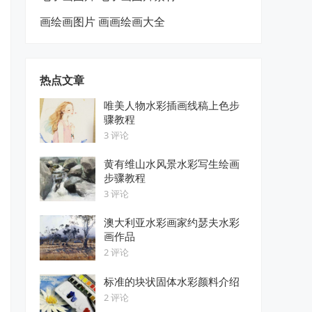
画绘画图片 画画绘画大全
热点文章
唯美人物水彩插画线稿上色步
骤教程
3 评论
黄有维山水风景水彩写生绘画
步骤教程
3 评论
澳大利亚水彩画家约瑟夫水彩
画作品
2 评论
标准的块状固体水彩颜料介绍
2 评论