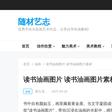
随材艺志
优秀手绘水彩画艺术作品，分享自学绘画教程!
首页
佳作欣赏
魅力美术
美术教程
首页
油画
读书油画图片 读书油画图片素材
读书油画图片 读书油画图片素
書生途。
·
2025-04-28
油画
书中自有颜如玉，画里藏着黄金屋。当文字凝固成
批“读书油画图片”，带你沉浸在油画的光影中，