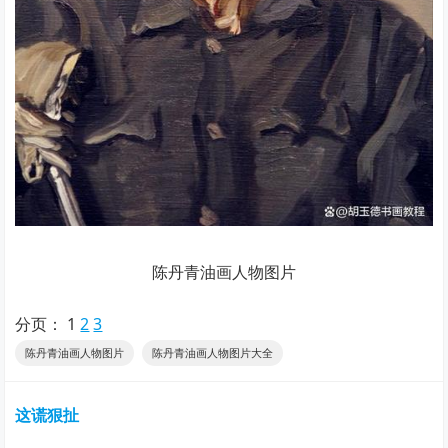
陈丹青油画人物图片
分页：
1
2
3
陈丹青油画人物图片
陈丹青油画人物图片大全
这谎狠扯