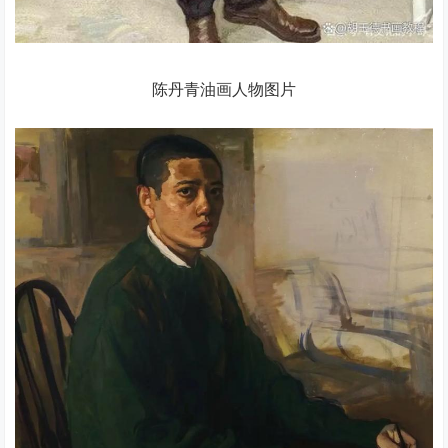
陈丹青油画人物图片