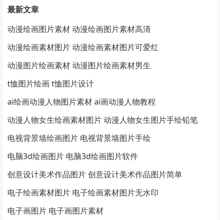
最新文章
动漫绘画图片素材 动漫绘画图片素材高清
动漫绘画素材图片 动漫绘画素材图片可爱红
动漫图片绘画素材 动漫图片绘画素材男生
t恤图片绘画 t恤图片设计
ai绘画动漫人物图片素材 ai画动漫人物教程
动漫人物女生绘画素材图片 动漫人物女生图片手绘铅笔
电视背景墙绘画图片 电视背景墙图片手绘
电脑3d绘画图片 电脑3d绘画图片软件
创意设计美术作品图片 创意设计美术作品图片简单
电子绘画素材图片 电子绘画素材图片无水印
电子画图片 电子画图片素材