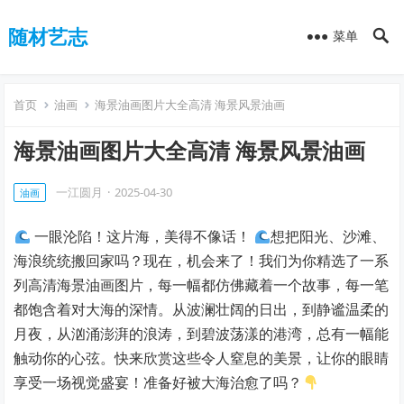
随材艺志
菜单
首页
油画
海景油画图片大全高清 海景风景油画
海景油画图片大全高清 海景风景油画
一江圆月
·
2025-04-30
油画
一眼沦陷！这片海，美得不像话！
想把阳光、沙滩、
海浪统统搬回家吗？现在，机会来了！我们为你精选了一系
列高清海景油画图片，每一幅都仿佛藏着一个故事，每一笔
都饱含着对大海的深情。从波澜壮阔的日出，到静谧温柔的
月夜，从汹涌澎湃的浪涛，到碧波荡漾的港湾，总有一幅能
触动你的心弦。快来欣赏这些令人窒息的美景，让你的眼睛
享受一场视觉盛宴！准备好被大海治愈了吗？