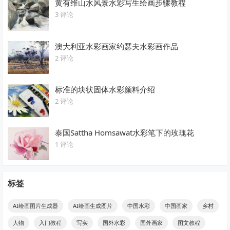
黄有维山水风景水彩写生绘画步骤教程
3 评论
澳大利亚水彩画家约瑟夫水彩画作品
2 评论
标准的块状固体水彩颜料介绍
2 评论
泰国Sattha Homsawat水彩笔下的玫瑰花
1 评论
标签
AI绘画图片生成器
AI绘画生成图片
中国水彩
中国画家
乡村
人物
入门教程
写实
国外水彩
国外画家
图文教程