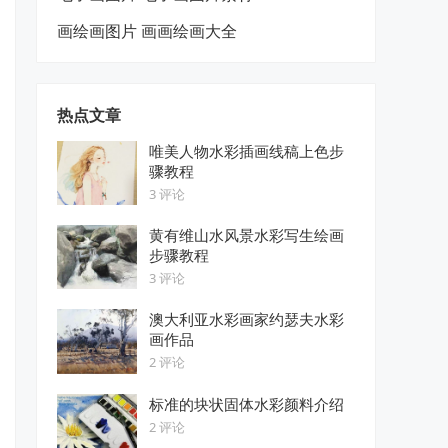
画绘画图片 画画绘画大全
热点文章
唯美人物水彩插画线稿上色步
骤教程
3 评论
黄有维山水风景水彩写生绘画
步骤教程
3 评论
澳大利亚水彩画家约瑟夫水彩
画作品
2 评论
标准的块状固体水彩颜料介绍
2 评论