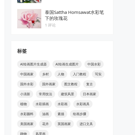
泰国Sattha Homsawat水彩笔
下的玫瑰花
1 评论
标签
AI绘画图片生成器
AI绘画生成图片
中国水彩
中国画家
乡村
人物
入门教程
写实
国外水彩
国外画家
图文教程
复古
小清新
常用技法
建筑风景
日本画家
植物
水彩插画
水彩画
水彩画具
水彩颜料
油画
素描
绘画步骤
美国画家
花卉
英国画家
进口文具
静物
风景画