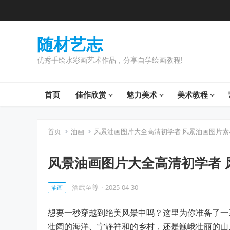
随材艺志
优秀手绘水彩画艺术作品，分享自学绘画教程!
首页
佳作欣赏
魅力美术
美术教程
首页
油画
风景油画图片大全高清初学者 风景油画图片素
风景油画图片大全高清初学者 
酒武至尊
·
2025-04-30
油画
想要一秒穿越到绝美风景中吗？这里为你准备了一
壮阔的海洋、宁静祥和的乡村，还是巍峨壮丽的山