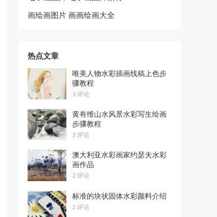
画绘画图片 画画绘画大全
热点文章
唯美人物水彩插画线稿上色步
骤教程
3 评论
黄有维山水风景水彩写生绘画
步骤教程
3 评论
澳大利亚水彩画家约瑟夫水彩
画作品
2 评论
标准的块状固体水彩颜料介绍
2 评论