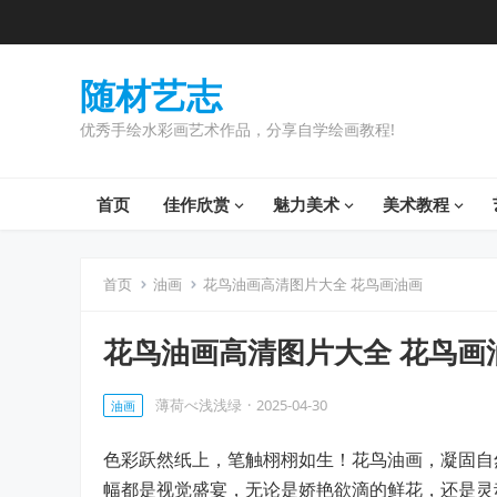
随材艺志
优秀手绘水彩画艺术作品，分享自学绘画教程!
首页
佳作欣赏
魅力美术
美术教程
首页
油画
花鸟油画高清图片大全 花鸟画油画
花鸟油画高清图片大全 花鸟画
薄荷べ浅浅绿
·
2025-04-30
油画
色彩跃然纸上，笔触栩栩如生！花鸟油画，凝固自
幅都是视觉盛宴，无论是娇艳欲滴的鲜花，还是灵