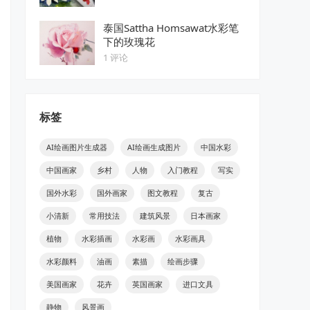
泰国Sattha Homsawat水彩笔
下的玫瑰花
1 评论
标签
AI绘画图片生成器
AI绘画生成图片
中国水彩
中国画家
乡村
人物
入门教程
写实
国外水彩
国外画家
图文教程
复古
小清新
常用技法
建筑风景
日本画家
植物
水彩插画
水彩画
水彩画具
水彩颜料
油画
素描
绘画步骤
美国画家
花卉
英国画家
进口文具
静物
风景画