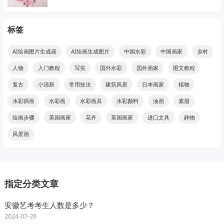
标签
AI绘画图片生成器
AI绘画生成图片
中国水彩
中国画家
乡村
人物
入门教程
写实
国外水彩
国外画家
图文教程
复古
小清新
常用技法
建筑风景
日本画家
植物
水彩插画
水彩画
水彩画具
水彩颜料
油画
素描
绘画步骤
美国画家
花卉
英国画家
进口文具
静物
风景画
指定分类文章
安徽艺考考生人数是多少？
2024-07-26