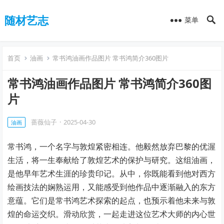
随材艺志
菜单
首页
油画
常书鸿油画作品图片 常书鸿简介360图片
常书鸿油画作品图片 常书鸿简介360图
片
蔷薇仙子
·
2025-04-30
油画
常书鸿，一个名字与敦煌紧密相连。他毅然放弃巴黎的优渥
生活，将一生奉献给了敦煌艺术的保护与研究。这组油画，
是他早年艺术生涯的珍贵印记。从中，你既能看到他对西方
绘画技法的娴熟运用，又能感受到他作品中逐渐融入的东方
意蕴。它们是常书鸿艺术探索的起点，也预示着他未来与敦
煌的命运交织。滑动欣赏，一起走进这位艺术大师的内心世